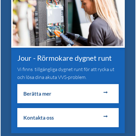
Jour - Rörmokare dygnet runt
Vi finns tillgängliga dygnet runt för att rycka ut
och lösa dina akuta VVS-problem.
Berätta mer
Kontakta oss