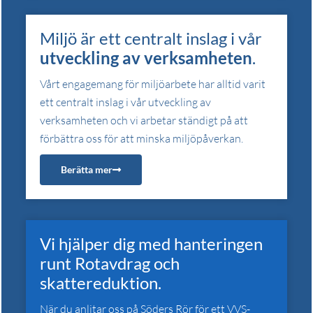
Miljö är ett centralt inslag i vår
utveckling av verksamheten
.
Vårt engagemang för miljöarbete har alltid varit
ett centralt inslag i vår utveckling av
verksamheten och vi arbetar ständigt på att
förbättra oss för att minska miljöpåverkan.
Berätta mer
Vi hjälper dig med hanteringen
runt Rotavdrag och
skattereduktion.
När du anlitar oss på Söders Rör för ett VVS-