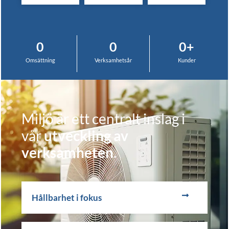
0
0
0
+
Omsättning
Verksamhetsår
Kunder
Miljö är ett centralt inslag i
vår
utveckling av
verksamheten
.
Hållbarhet i fokus