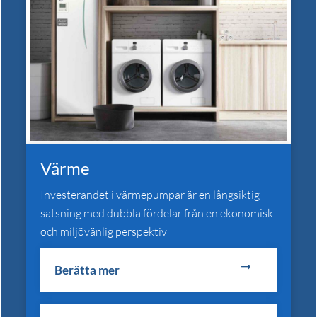
Värme
Investerandet i värmepumpar är en långsiktig
satsning med dubbla fördelar från en ekonomisk
och miljövänlig perspektiv
Berätta mer