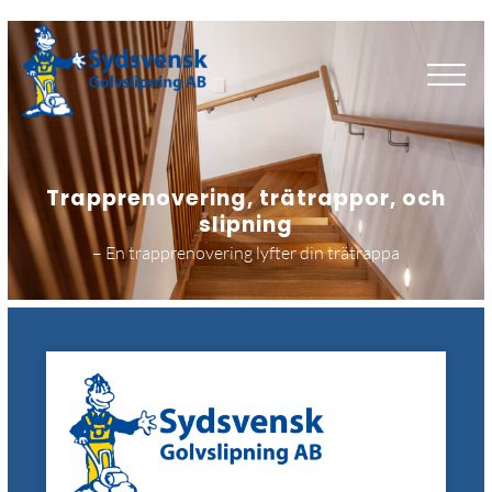
Trapprenovering, trätrappor, och
slipning
– En trapprenovering lyfter din trätrappa