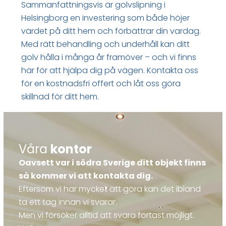
Sammanfattningsvis är golvslipning i
Helsingborg en investering som både höjer
värdet på ditt hem och förbättrar din vardag.
Med rätt behandling och underhåll kan ditt
golv hålla i många år framöver – och vi finns
här för att hjälpa dig på vägen. Kontakta oss
för en kostnadsfri offert och låt oss göra
skillnad för ditt hem.
Våra
kontor
Oavsett var i södra Sverige ditt objekt finns
så kommer vi att kontakta dig.
Eftersom vi har mycket att göra kan det ibland
ta ett tag innan vi svarar.
Men vi försöker alltid att svara fortast möjligt.